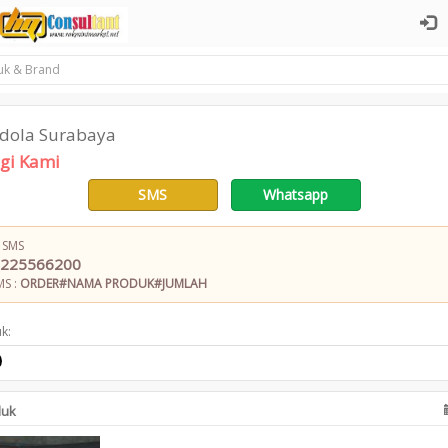
dola Surabaya
gi Kami
SMS
Whatsapp
 SMS
225566200
MS :
ORDER#NAMA PRODUK#JUMLAH
k:
duk