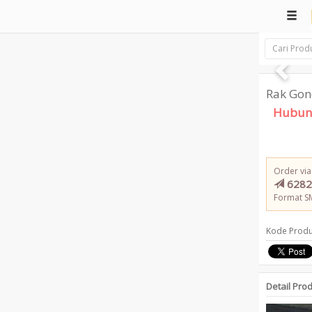
Rak Gon
Hubun
Order via
6282
Format S
Kode Produ
Detail Pro