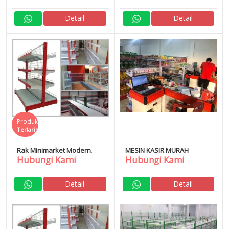
Detail
Detail
Produk
Terlaris
Rak Minimarket Modern
MESIN KASIR MURAH
Hubungi Kami
Hubungi Kami
Langsung Pabrik
Detail
Detail